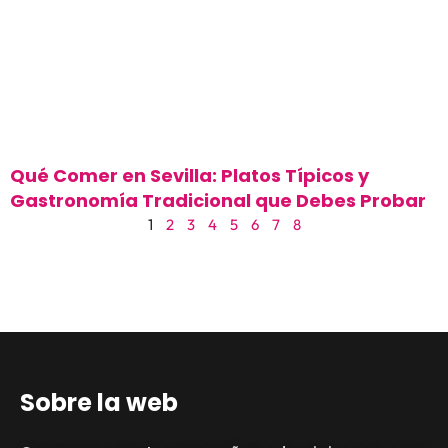
Qué Comer en Sevilla: Platos Típicos y
Gastronomía Tradicional que Debes Probar
1
2
3
4
5
6
7
8
Sobre la web