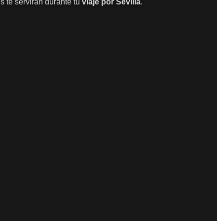
 te servirán durante tu
viaje por Sevilla
.