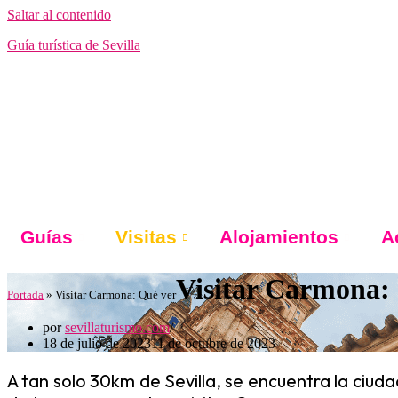
Saltar al contenido
Guía turística de Sevilla
Guías
Visitas
Alojamientos
A
Visitar Carmona:
Portada
»
Visitar Carmona: Qué ver
por
sevillaturismo.com
18 de julio de 2023
11 de octubre de 2023
A tan solo 30km de Sevilla, se encuentra la ciuda