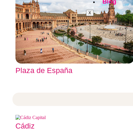
Blog
X
Plaza de España
Cádiz