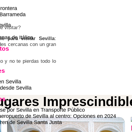
Frontera
 Barrameda
villa
é visitar?
nas de Itálica
le para visitar Sevilla
:
des cercanas con un gran
tos
o y no te pierdas todo lo
es
en Sevilla
desde Sevilla
ugares Imprescindibl
es
 por Sevilla en Transporte Público
aeropuerto de Sevilla al centro: Opciones en 2024
tren de Sevilla Santa Justa