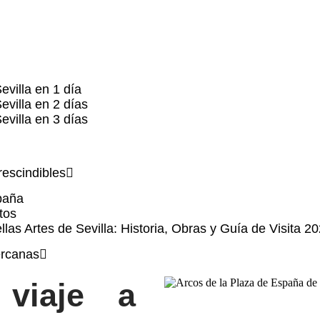
evilla en 1 día
evilla en 2 días
evilla en 3 días
escindibles
 visitar en Sev
paña
tos
las Artes de Sevilla: Historia, Obras y Guía de Visita 2
rcanas
 viaje a