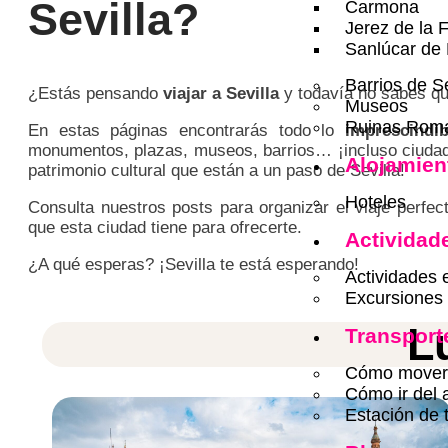
Sevilla?
Carmona
Jerez de la 
Sanlúcar de
Barrios de Se
¿Estás pensando
viajar a Sevilla
y todavía no sabes qu
Museos
Ruinas Roma
En estas páginas encontrarás todo lo
imprescindib
monumentos, plazas, museos, barrios… ¡incluso ciuda
Alojamien
patrimonio cultural que están a un paso de Sevilla!
Hoteles
Consulta nuestros posts para organizar el viaje perfect
que esta ciudad tiene para ofrecerte.
Actividad
¿A qué esperas? ¡Sevilla te está esperando!
Actividades 
Excursiones 
L
Transport
Cómo moverse
Cómo ir del 
Estación de 