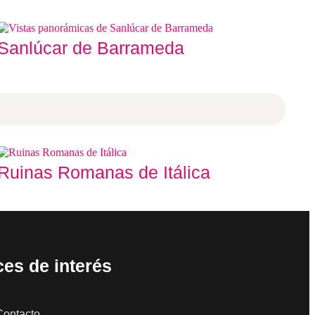
Sanlúcar de Barrameda
Ruinas Romanas de Itálica
es de interés
Contacto